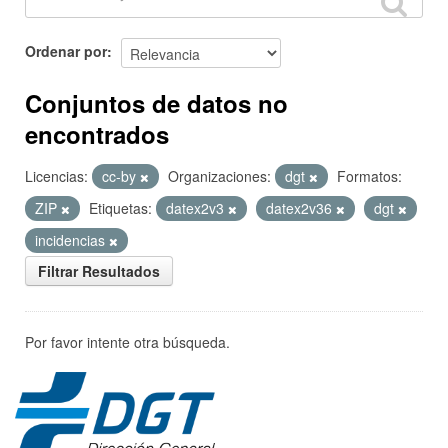
Ordenar por
Conjuntos de datos no
encontrados
Licencias:
cc-by
Organizaciones:
dgt
Formatos:
ZIP
Etiquetas:
datex2v3
datex2v36
dgt
incidencias
Filtrar Resultados
Por favor intente otra búsqueda.