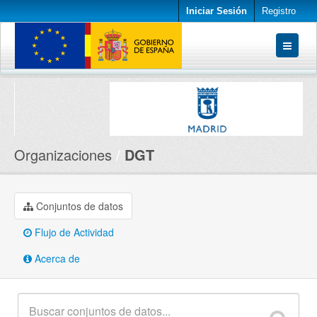
Iniciar Sesión
Registro
Conjuntos de datos
Organizaciones
Acerca de
Organizaciones
DGT
Conjuntos de datos
Flujo de Actividad
Acerca de