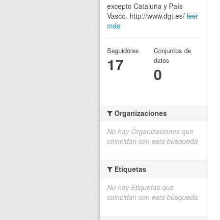
excepto Cataluña y País
Vasco. http://www.dgt.es/
leer
más
Seguidores
Conjuntos de
17
datos
0
Organizaciones
No hay Organizaciones que
coincidan con esta búsqueda
Etiquetas
No hay Etiquetas que
coincidan con esta búsqueda