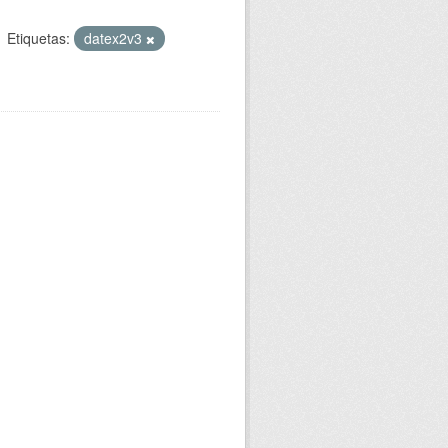
Etiquetas:
datex2v3