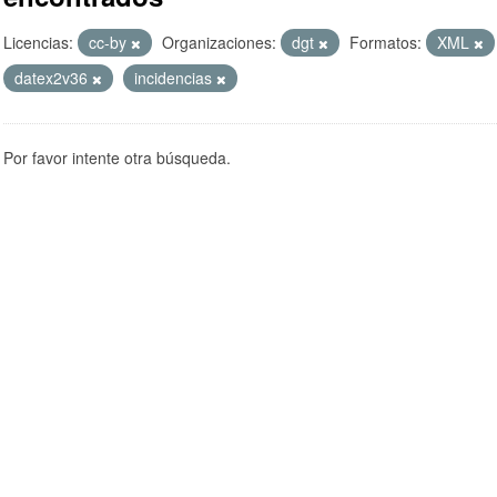
Licencias:
cc-by
Organizaciones:
dgt
Formatos:
XML
datex2v36
incidencias
Por favor intente otra búsqueda.