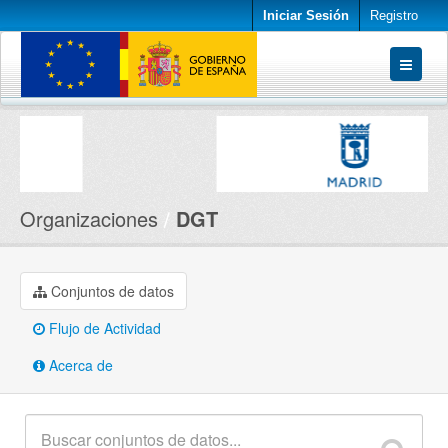
Iniciar Sesión
Registro
Conjuntos de datos
Organizaciones
Acerca de
Organizaciones
DGT
Conjuntos de datos
Flujo de Actividad
Acerca de