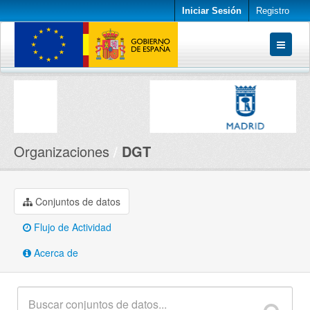
Iniciar Sesión
Registro
Conjuntos de datos
Organizaciones
Acerca de
Organizaciones
DGT
Conjuntos de datos
Flujo de Actividad
Acerca de