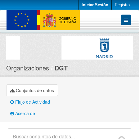
Iniciar Sesión
Registro
Conjuntos de datos
Organizaciones
Acerca de
Organizaciones
DGT
Conjuntos de datos
Flujo de Actividad
Acerca de