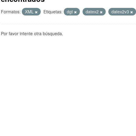
Formatos:
XML
Etiquetas:
dgt
datex2
datex2v3
Por favor intente otra búsqueda.