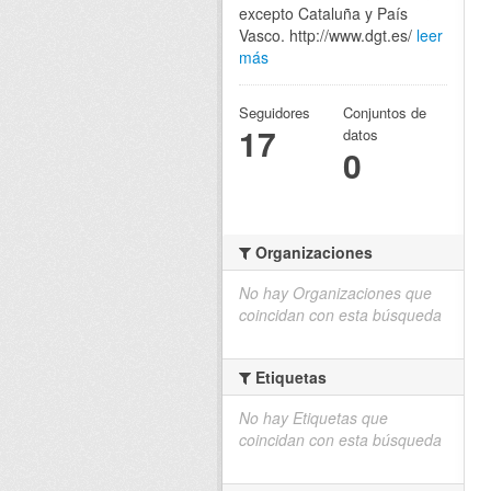
excepto Cataluña y País
Vasco. http://www.dgt.es/
leer
más
Seguidores
Conjuntos de
17
datos
0
Organizaciones
No hay Organizaciones que
coincidan con esta búsqueda
Etiquetas
No hay Etiquetas que
coincidan con esta búsqueda