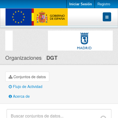
Iniciar Sesión
Registro
Conjuntos de datos
Organizaciones
Acerca de
Organizaciones
DGT
Conjuntos de datos
Flujo de Actividad
Acerca de