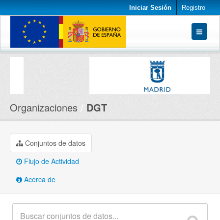
Iniciar Sesión
Registro
Conjuntos de datos
Organizaciones
Acerca de
Organizaciones
DGT
Conjuntos de datos
Flujo de Actividad
Acerca de