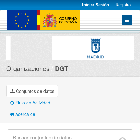
Iniciar Sesión
Registro
Conjuntos de datos
Organizaciones
Acerca de
Organizaciones
DGT
Conjuntos de datos
Flujo de Actividad
Acerca de