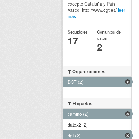
excepto Cataluña y País
Vasco. http://www.dgt.es/
leer
más
Seguidores
Conjuntos de
17
datos
2
Organizaciones
DGT (2)
Etiquetas
camino (2)
datex2 (2)
dgt (2)