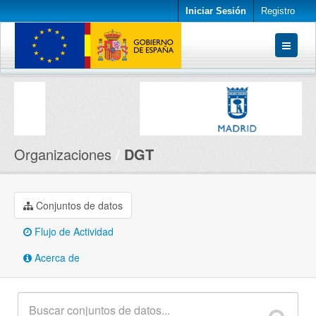
Iniciar Sesión
Registro
Conjuntos de datos
Organizaciones
Acerca de
Organizaciones
DGT
Conjuntos de datos
Flujo de Actividad
Acerca de