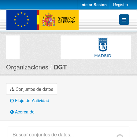
Iniciar Sesión
Registro
Conjuntos de datos
Organizaciones
Acerca de
Organizaciones
DGT
Conjuntos de datos
Flujo de Actividad
Acerca de