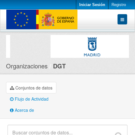
Iniciar Sesión
Registro
Conjuntos de datos
Organizaciones
Acerca de
Organizaciones
DGT
Conjuntos de datos
Flujo de Actividad
Acerca de