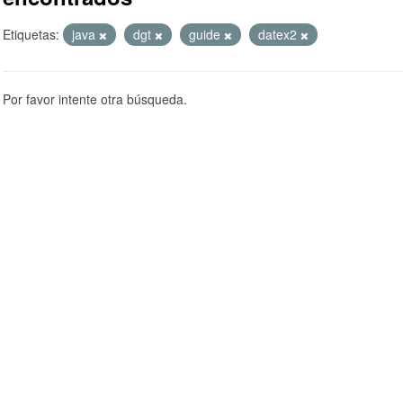
Etiquetas:
java
dgt
guide
datex2
Por favor intente otra búsqueda.