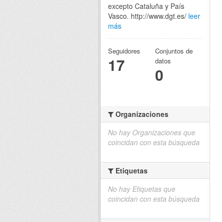
excepto Cataluña y País
Vasco. http://www.dgt.es/
leer
más
Seguidores
Conjuntos de
17
datos
0
Organizaciones
No hay Organizaciones que
coincidan con esta búsqueda
Etiquetas
No hay Etiquetas que
coincidan con esta búsqueda