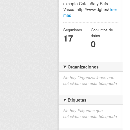
excepto Cataluña y País
Vasco. http://www.dgt.es/
leer
más
Seguidores
Conjuntos de
17
datos
0
Organizaciones
No hay Organizaciones que
coincidan con esta búsqueda
Etiquetas
No hay Etiquetas que
coincidan con esta búsqueda