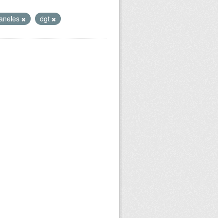
aneles
dgt