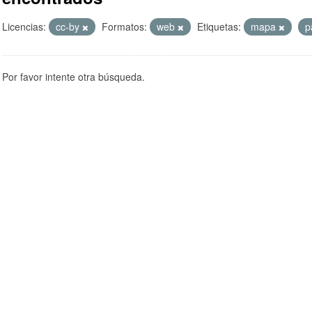
Licencias:
cc-by
Formatos:
web
Etiquetas:
mapa
p
Por favor intente otra búsqueda.