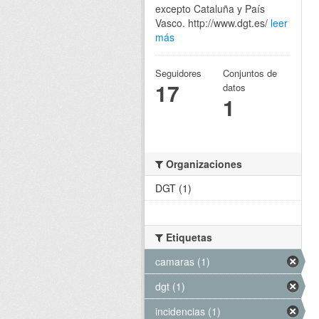
excepto Cataluña y País
Vasco. http://www.dgt.es/
leer
más
Seguidores
Conjuntos de
17
datos
1
Organizaciones
DGT (1)
Etiquetas
camaras (1)
dgt (1)
incidencias (1)