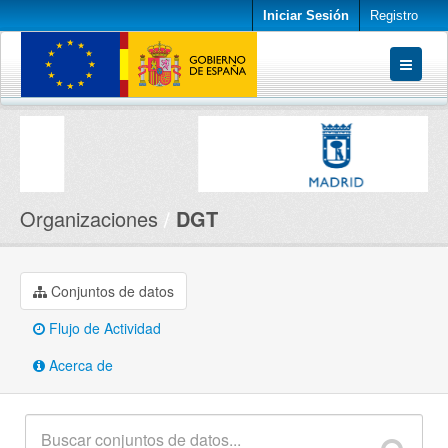
Iniciar Sesión
Registro
Conjuntos de datos
Organizaciones
Acerca de
Organizaciones
DGT
Conjuntos de datos
Flujo de Actividad
Acerca de