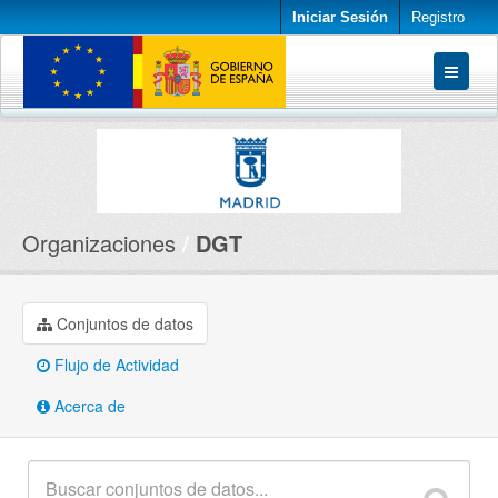
Iniciar Sesión
Registro
Conjuntos de datos
Organizaciones
Acerca de
Organizaciones
DGT
Conjuntos de datos
Flujo de Actividad
Acerca de