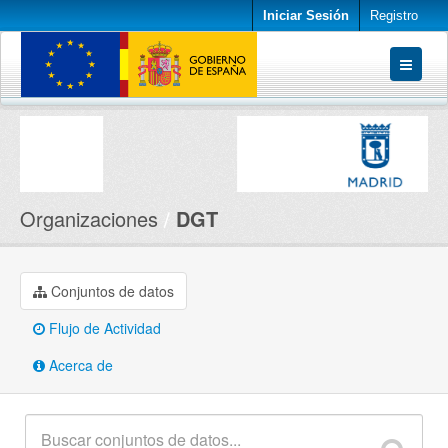
Iniciar Sesión
Registro
Conjuntos de datos
Organizaciones
Acerca de
Organizaciones
DGT
Conjuntos de datos
Flujo de Actividad
Acerca de