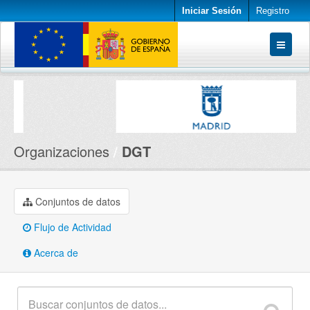
Iniciar Sesión
Registro
Conjuntos de datos
Organizaciones
Acerca de
Organizaciones
DGT
Conjuntos de datos
Flujo de Actividad
Acerca de