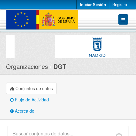
Iniciar Sesión
Registro
Conjuntos de datos
Organizaciones
Acerca de
Organizaciones
DGT
Conjuntos de datos
Flujo de Actividad
Acerca de