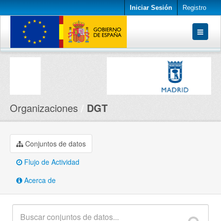
Iniciar Sesión
Registro
Conjuntos de datos
Organizaciones
Acerca de
Organizaciones
DGT
Conjuntos de datos
Flujo de Actividad
Acerca de