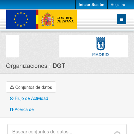
Iniciar Sesión
Registro
Conjuntos de datos
Organizaciones
Acerca de
Organizaciones
DGT
Conjuntos de datos
Flujo de Actividad
Acerca de