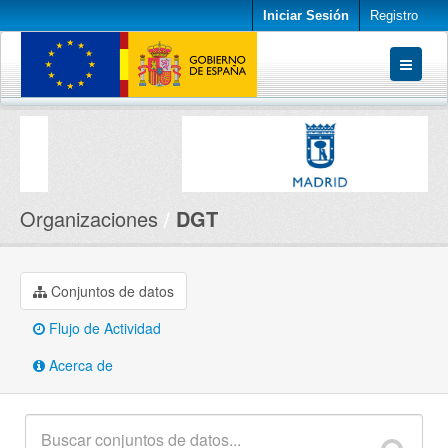
Iniciar Sesión
Registro
Conjuntos de datos
Organizaciones
Acerca de
Organizaciones
DGT
Conjuntos de datos
Flujo de Actividad
Acerca de