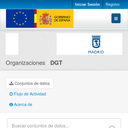
Iniciar Sesión
Registro
Conjuntos de datos
Organizaciones
Acerca de
Organizaciones
DGT
Conjuntos de datos
Flujo de Actividad
Acerca de