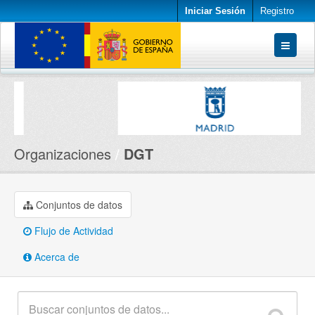
Iniciar Sesión
Registro
Conjuntos de datos
Organizaciones
Acerca de
Organizaciones
DGT
Conjuntos de datos
Flujo de Actividad
Acerca de