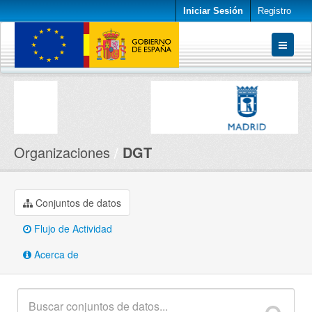
Iniciar Sesión
Registro
Conjuntos de datos
Organizaciones
Acerca de
Organizaciones
DGT
Conjuntos de datos
Flujo de Actividad
Acerca de