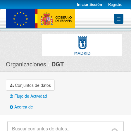
Iniciar Sesión
Registro
Conjuntos de datos
Organizaciones
Acerca de
Organizaciones
DGT
Conjuntos de datos
Flujo de Actividad
Acerca de