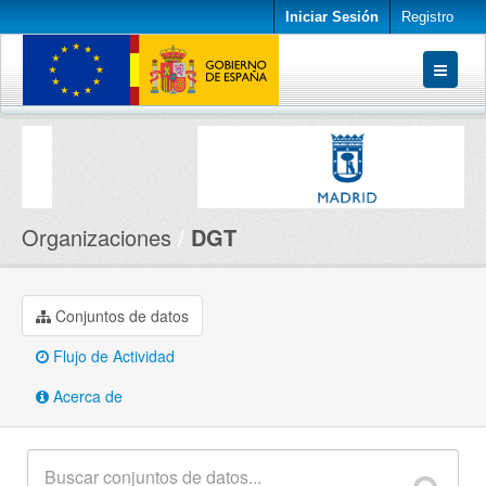
Iniciar Sesión
Registro
Conjuntos de datos
Organizaciones
Acerca de
Organizaciones
DGT
Conjuntos de datos
Flujo de Actividad
Acerca de