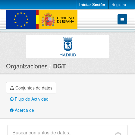
Iniciar Sesión
Registro
Conjuntos de datos
Organizaciones
Acerca de
Organizaciones
DGT
Conjuntos de datos
Flujo de Actividad
Acerca de