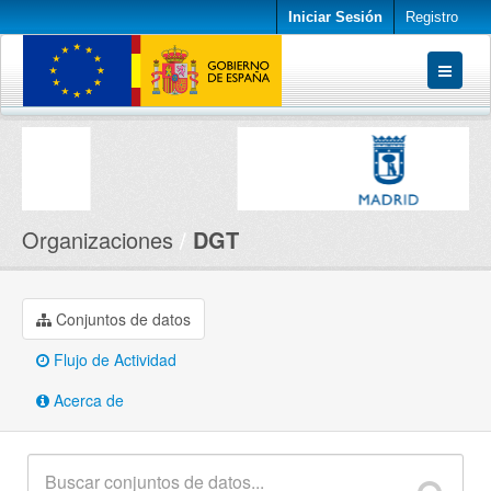
Iniciar Sesión
Registro
Conjuntos de datos
Organizaciones
Acerca de
Organizaciones
DGT
Conjuntos de datos
Flujo de Actividad
Acerca de