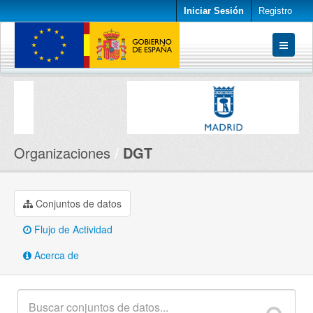
Iniciar Sesión
Registro
Conjuntos de datos
Organizaciones
Acerca de
Organizaciones
DGT
Conjuntos de datos
Flujo de Actividad
Acerca de