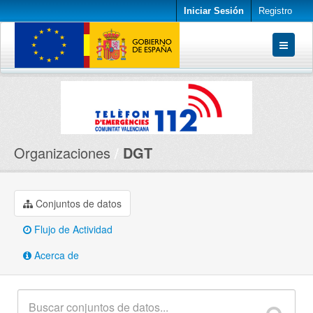
Iniciar Sesión
Registro
Conjuntos de datos
Organizaciones
Acerca de
Organizaciones
DGT
Conjuntos de datos
Flujo de Actividad
Acerca de