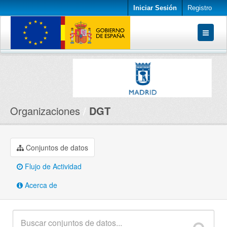
Iniciar Sesión
Registro
Conjuntos de datos
Organizaciones
Acerca de
Organizaciones
DGT
Conjuntos de datos
Flujo de Actividad
Acerca de