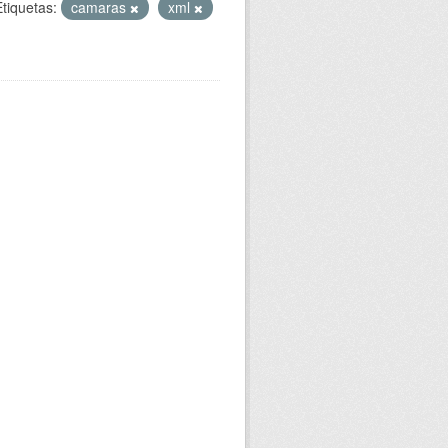
Etiquetas:
camaras
xml