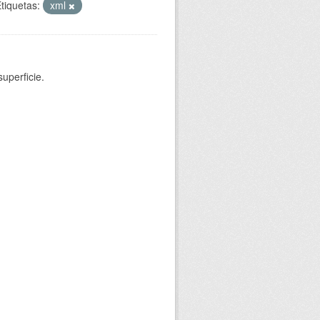
tiquetas:
xml
uperficie.