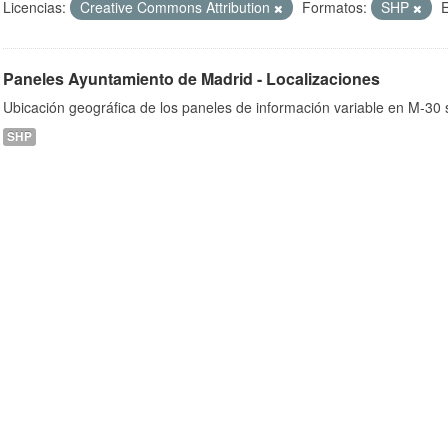
Licencias:
Creative Commons Attribution
Formatos:
SHP
E
Paneles Ayuntamiento de Madrid - Localizaciones
ob
Ubicación geográfica de los paneles de información variable en M-30 s
SHP