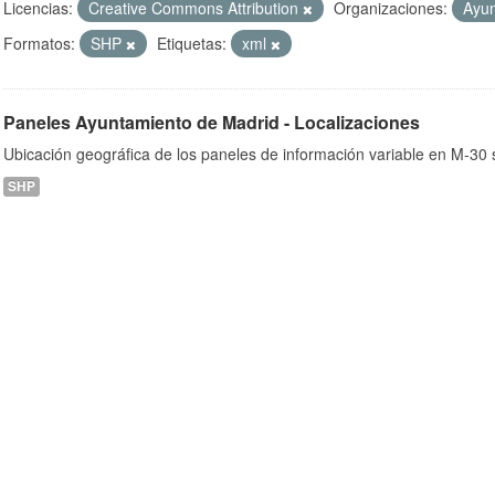
Licencias:
Creative Commons Attribution
Organizaciones:
Ayun
Formatos:
SHP
Etiquetas:
xml
ob
Paneles Ayuntamiento de Madrid - Localizaciones
Ubicación geográfica de los paneles de información variable en M-30 s
SHP