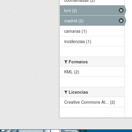
kml (2)
madrid (2)
camaras (1)
incidencias (1)
Formatos
KML (2)
Licencias
Creative Commons At... (2)