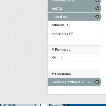
kml (2)
madrid (2)
camaras (1)
incidencias (1)
Formatos
KML (2)
Licencias
Creative Commons At... (2)