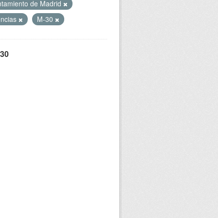
tamiento de Madrid
encias
M-30
 30