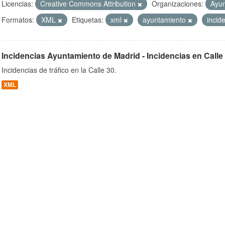
Licencias:
Creative Commons Attribution
Organizaciones:
Ayun
Formatos:
XML
Etiquetas:
xml
ayuntamiento
incid
ob
Incidencias Ayuntamiento de Madrid - Incidencias en Calle
Incidencias de tráfico en la Calle 30.
XML