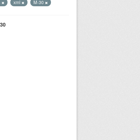
s
xml
M-30
 30