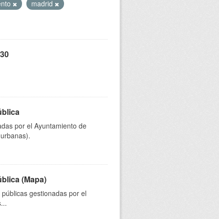
ento
madrid
 30
ública
onadas por el Ayuntamiento de
 urbanas).
ública (Mapa)
s públicas gestionadas por el
...