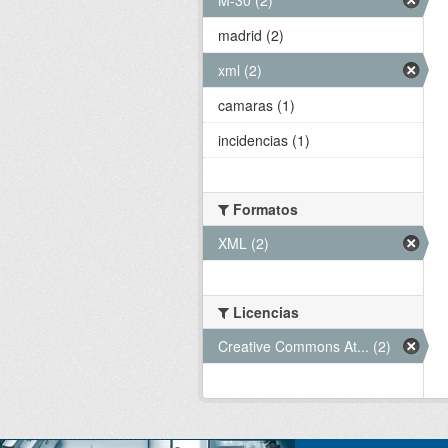
madrid (2)
xml (2)
camaras (1)
incidencias (1)
Formatos
XML (2)
Licencias
Creative Commons At... (2)