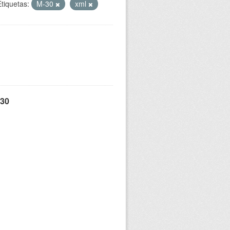
Etiquetas:
M-30
xml
 30