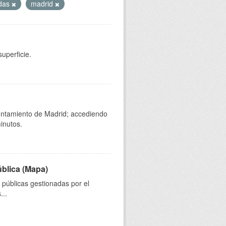
das
madrid
uperficie.
yuntamiento de Madrid; accediendo
inutos.
ública (Mapa)
s públicas gestionadas por el
...