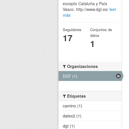
excepto Cataluña y País
Vasco. http://www.dgt.es/
leer
más
Seguidores
Conjuntos de
17
datos
1
Organizaciones
DGT (1)
Etiquetas
camino (1)
datex2 (1)
dgt (1)