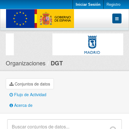
Iniciar Sesión
Registro
Conjuntos de datos
Organizaciones
Acerca de
Organizaciones
DGT
Conjuntos de datos
Flujo de Actividad
Acerca de