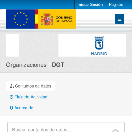
Iniciar Sesión
Registro
Conjuntos de datos
Organizaciones
Acerca de
Organizaciones
DGT
Conjuntos de datos
Flujo de Actividad
Acerca de