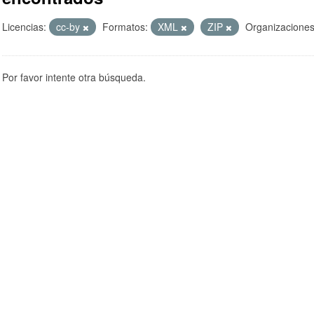
Licencias:
cc-by
Formatos:
XML
ZIP
Organizaciones
Por favor intente otra búsqueda.