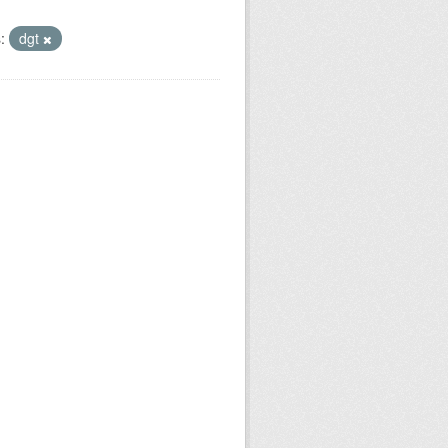
:
dgt