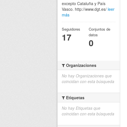
excepto Cataluña y País
Vasco. http://www.dgt.es/
leer
más
Seguidores
Conjuntos de
17
datos
0
Organizaciones
No hay Organizaciones que
coincidan con esta búsqueda
Etiquetas
No hay Etiquetas que
coincidan con esta búsqueda