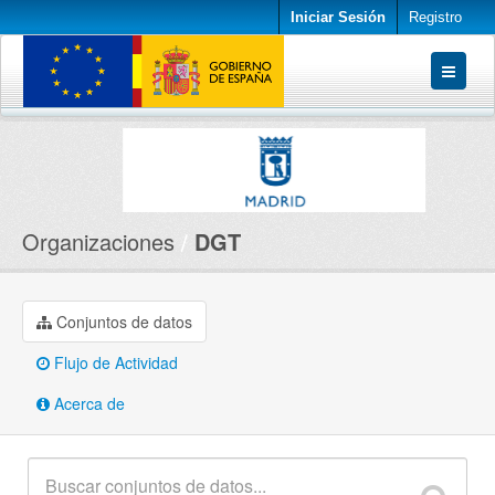
Iniciar Sesión
Registro
Conjuntos de datos
Organizaciones
Acerca de
Organizaciones
DGT
Conjuntos de datos
Flujo de Actividad
Acerca de