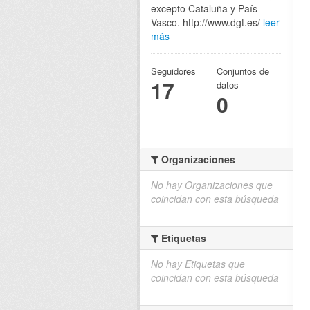
excepto Cataluña y País
Vasco. http://www.dgt.es/
leer
más
Seguidores
Conjuntos de
17
datos
0
Organizaciones
No hay Organizaciones que
coincidan con esta búsqueda
Etiquetas
No hay Etiquetas que
coincidan con esta búsqueda