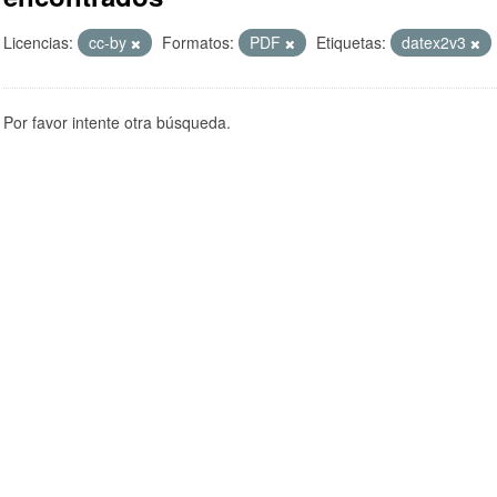
Licencias:
cc-by
Formatos:
PDF
Etiquetas:
datex2v3
Por favor intente otra búsqueda.